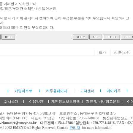
를 여러번 시도하였으나
장/외근/부재란 소리만 3번 들어서요
대로 제가 저희 홈페이지 캡쳐하여 급히 수정할 부분을 적어두었습니다.확인하시고
당자
0-3883-9844 로 연락 부탁드립니다.
필카
2019-12-18
카딜러프로
카투홈페이지
고객센터
마이카투
회사소개
이용약관
개인정보보호정책
제휴 및 배너광고문의
이
울시 동대문구 장안동 414-5 88BD 4F 도로명주소 : 동대문구 천호대로 375
 이엠아이(EMEYE) 대표자 : 박정만 사업자번호 : 206-21-80188 통신판매업신고 : 
ebmaster@emeye.co.kr
대표전화 : 1544-2786 / 일반전화 : 070-7731-4816 / FAX : 02-
t ⓒ 2002
EMEYE
All Rights Reserved. Contact
관리자
for more information.