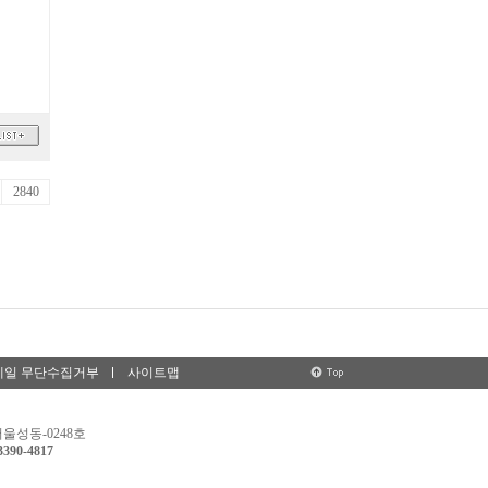
2840
메일 무단수집거부
사이트맵
서울성동-0248호
3390-4817