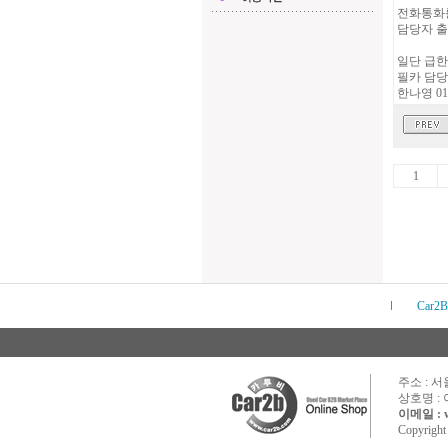
전화통화
담당자 출
일단 급한
필카 담
한나영 01
1
Car2B
주소 : 서
상호명 :
이메일 : w
Copyrigh