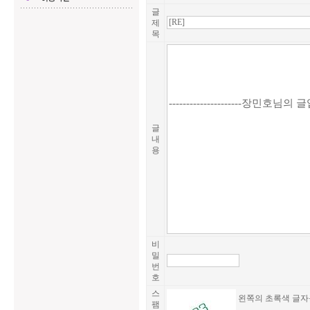
글
제
목
글
내
용
비
밀
번
호
스
왼쪽의 초록색 글자
팸