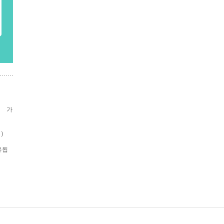
가 가
)
유됩