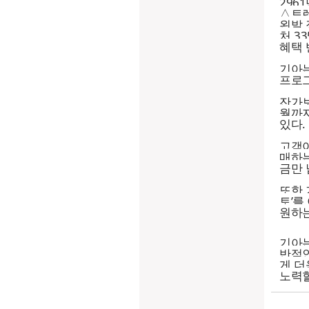
296
△트렌
왼발 
처 3
혜택 
기아는
프로그
잔가보
월까지
있다.
고객이
매하는
금만 
또한 
토’를
원하는
기아는
반적인
게 더
노력할