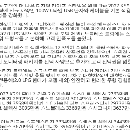
 고객의 더 나은 디지털 라이프 스타일을 위해 The 2027 K5
림에 신규 사양인 100W C타입 USB 단자와 케이블을 기본 적
을 강화했다.
최상위 트림인 시그니처에는 뒷좌석 높이 조절 헤드레스트와 
트를 기본 적용해 뒷좌석 탑승자에게 더욱 편안한 이동 경험
(2.0 LPG 일반, 장애인 전용 모델 제외), 노블레스 트림에는 
워 트렁크를 기본화해 고객 만족도를 높였다.
트림인 베스트 셀렉션에는 12.3인치 슈퍼비전 클러스터와 파
브드 디스플레이를 기본 적용해 상품성을 강화했으며, △원격
차 보조 △서라운드 뷰 모니터 △후방 주차 충돌 방지 보조 등
 모니터링 패키지를 선택 사양으로 추가해 고객 선택권을 넓
티지 트림에는 △고속도로 주행 보조 △내비게이션 기반 스
 컨트롤 △전방 충돌 방지 보조(교차로 대향차/정면 대향차) 
적용해(2.0 LPG 렌터카 모델 제외) 안전하고 편리한 주행 경험
.
 2027 K5의 판매 가격은 2.0 가솔린 △스마트 셀렉션 2763만원
티지 2892만원 △베스트 셀렉션 3014만원 △노블레스 324
니처 3558만원이며, 1.6 가솔린 터보 △프레스티지 2973만원
 셀렉션 3095만원 △노블레스 3368만원 △시그니처 3637
 하이브리드는 △프레스티지 3334만원 △베스트 셀렉션 3443
레스 3670만원 △시그니처 3964만원이고, 2.0 LPG △프레