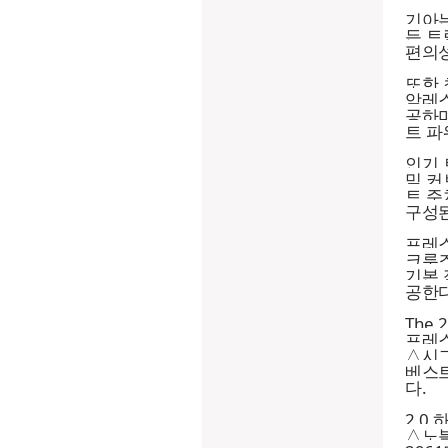
기아는
든 트
편의성
또한 
암레스
공하며
트 파
인기 
믹 커
트 주
구성된
프레스
크루즈
기본 
공한다
The
프레스
△시그
베스트
다.
2.0
△노블