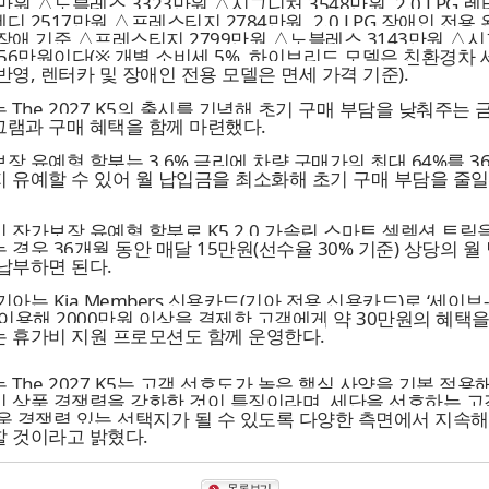
1만원 △노블레스 3323만원 △시그니처 3548만원, 2.0 LPG 
디 2517만원 △프레스티지 2784만원, 2.0 LPG 장애인 전용
장애 기준 △프레스티지 2799만원 △노블레스 3143만원 △
356만원이다(※ 개별 소비세 5%, 하이브리드 모델은 친환경차 
반영, 렌터카 및 장애인 전용 모델은 면세 가격 기준).
 The 2027 K5의 출시를 기념해 초기 구매 부담을 낮춰주는 
램과 구매 혜택을 함께 마련했다.
장 유예형 할부는 3.6% 금리에 차량 구매가의 최대 64%를 3
 유예할 수 있어 월 납입금을 최소화해 초기 구매 부담을 줄일
 잔가보장 유예형 할부로 K5 2.0 가솔린 스마트 셀렉션 트림
 경우 36개월 동안 매달 15만원(선수율 30% 기준) 상당의 월
납부하면 된다.
기아는 Kia Members 신용카드(기아 전용 신용카드)로 ‘세이브
 이용해 2000만원 이상을 결제한 고객에게 약 30만원의 혜택을
 휴가비 지원 프로모션도 함께 운영한다.
 The 2027 K5는 고객 선호도가 높은 핵심 사양을 기본 적용
 상품 경쟁력을 강화한 것이 특징이라며, 세단을 선호하는 
욱 경쟁력 있는 선택지가 될 수 있도록 다양한 측면에서 지속
 것이라고 밝혔다.