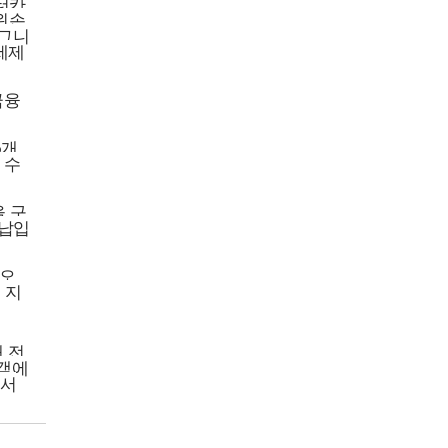
렌터카
 왼손
시그니
세제
금융
6개
 수
을 구
 납입
-오
 지
해 전
고객에
해서