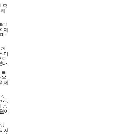
의 모
용해
센터
을 제
스마
노라
 스마
으로
혔다.
마트
등을
을 제
 △
4만원
 △
만원이
만원
스티지